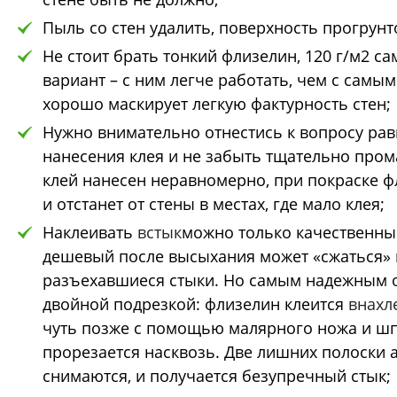
Пыль со стен удалить, поверхность прогрунт
Не стоит брать тонкий флизелин, 120 г/м2 
вариант – с ним легче работать, чем с самы
хорошо маскирует легкую фактурность стен;
Нужно внимательно отнестись к вопросу ра
нанесения клея и не забыть тщательно прома
клей нанесен неравномерно, при покраске 
и отстанет от стены в местах, где мало клея;
Наклеивать
встык
можно только качественны
дешевый после высыхания может «сжаться» 
разъехавшиеся стыки. Но самым надежным о
двойной подрезкой: флизелин клеится
внахл
чуть позже с помощью малярного ножа и шп
прорезается насквозь. Две лишних полоски 
снимаются, и получается безупречный стык