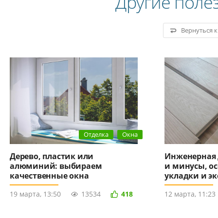
Другие поле
Вернуться 
Отделка
Окна
Дерево, пластик или
Инженерная 
алюминий: выбираем
и минусы, о
качественные окна
укладки и э
19 марта, 13:50
13534
418
12 марта, 11:23