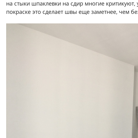
на стыки шпаклевки на сдир многие критикуют, 
покраске это сделает швы еще заметнее, чем б