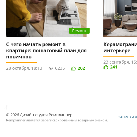
Ремонт
С чего начать ремонт в
Керамограни
квартире: пошаговый план для
интерьере
новичков
23 сентября, 15
241
28 октября, 18:13
6235
202
© 2026 Дизайн-студия Ремпланнер.
ЗАПИСКИ 
Remplanner является
зарегистрированным товарным знаком
.