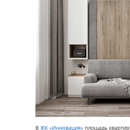
В
ЖК «Инновация»
площадь квартиры