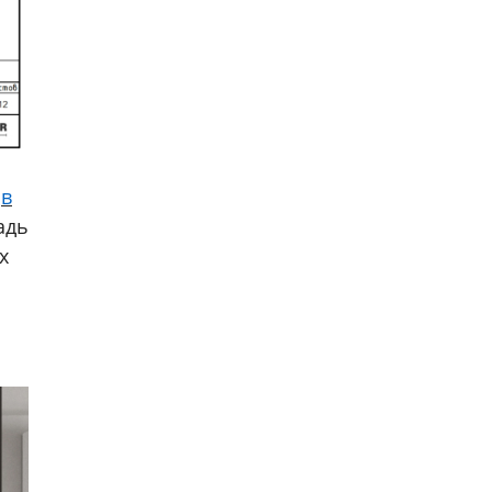
,
в
адь
х