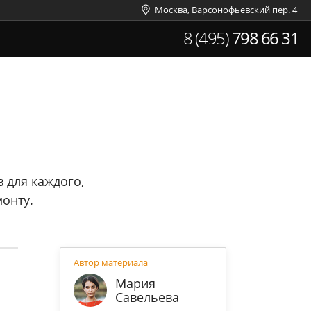
Москва, Варсонофьевский пер. 4
8 (495)
798 66 31
 для каждого,
онту.
Автор материала
Мария
Савельева