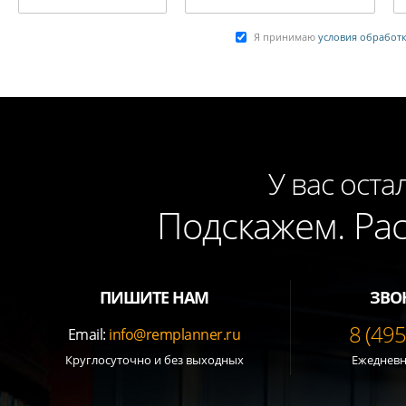
Я принимаю
условия обработ
У вас оста
Подскажем. Ра
ПИШИТЕ НАМ
ЗВО
8 (49
Email:
info@remplanner.ru
Круглосуточно и без выходных
Ежедневно