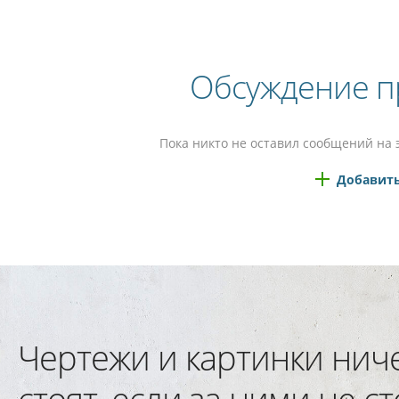
Обсуждение п
Пока никто не оставил сообщений на 
Добавить
Чертежи и картинки нич
стоят, если за ними не ст