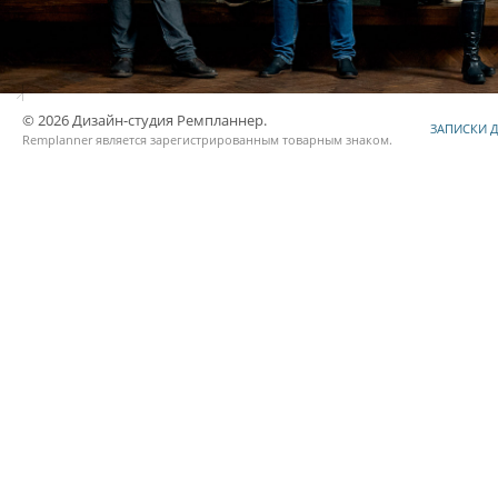
© 2026 Дизайн-студия Ремпланнер.
ЗАПИСКИ 
Remplanner является
зарегистрированным товарным знаком
.