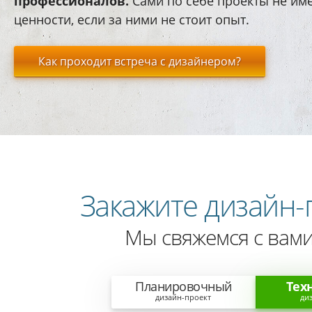
профессионалов.
Сами по себе проекты не им
ценности, если за ними не стоит опыт.
Как проходит встреча с дизайнером?
Закажите дизайн-
Мы свяжемся с вами
Планировочный
Тех
дизайн-проект
ди