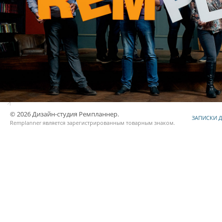
© 2026 Дизайн-студия Ремпланнер.
ЗАПИСКИ 
Remplanner является
зарегистрированным товарным знаком
.