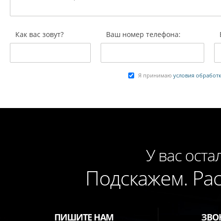
Как вас зовут?
Ваш номер телефона:
Я принимаю
условия обработ
У вас оста
Подскажем. Ра
ПИШИТЕ НАМ
ЗВО