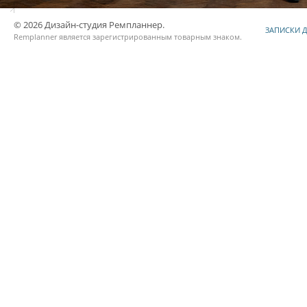
© 2026 Дизайн-студия Ремпланнер.
ЗАПИСКИ 
Remplanner является
зарегистрированным товарным знаком
.