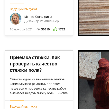
нескольких дополнительных
Ведущий выпуска
разновидностях.
Инна Катырина
Дизайнер Ремпланнер
16 ноября 2021
30310
1732
Приемка стяжки. Как
проверить качество
стяжки пола?
Стяжка - один из важнейших этапов
капитального ремонта, при этом
чаще всего проверка качества работ
вызывает недоумение у большинства
заказчиков. Разбираемся, как
выявить брак и принять стяжку пола
Ведущий выпуска
у ваших строителей.