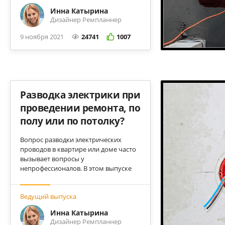
Инна Катырина
Дизайнер Ремпланнер
9 ноября 2021
24741
1007
Разводка электрики при
проведении ремонта, по
полу или по потолку?
Вопрос разводки электрических
проводов в квартире или доме часто
вызывает вопросы у
непрофессионалов. В этом выпуске
мы рассказываем о достоинствах
разводки электрики по полу и по
Ведущий выпуска
потолку.
Инна Катырина
Дизайнер Ремпланнер