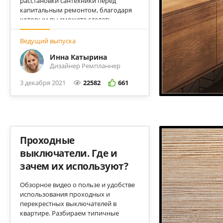
расстановки сантехники перед
капитальным ремонтом, благодаря
которым вы сможете сделать
удобную и функциональную ванную
без опыта и навыков.
Ведущий выпуска
Инна Катырина
Дизайнер Ремпланнер
3 декабря 2021
22582
661
Проходные
выключатели. Где и
зачем их используют?
Обзорное видео о пользе и удобстве
использования проходных и
перекрестных выключателей в
квартире. Разбираем типичные
примеры и рассказываем о