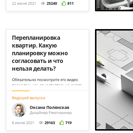
22 июня 2021
25240
811
Перепланировка
квартир. Какую
планировку можно
согласовать и что
нельзя делать?
Обязательно посмотрите это видео
перед тем, как самостоятельно делать
планировку. Сможете ли вы ее потом
узаконить? Что грозит за
Ведущий выпуска
самовольную перепланировку? Все
Оксана Полянская
ответы в одном ролике.
Дизайнер Ремпланнер
8 июня 2021
29163
719