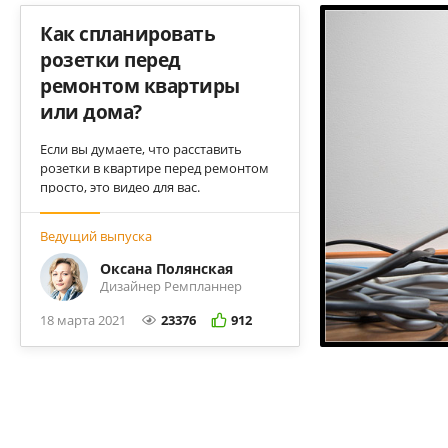
Как спланировать
розетки перед
ремонтом квартиры
или дома?
Если вы думаете, что расставить
розетки в квартире перед ремонтом
просто, это видео для вас.
Рассказываем об основных
принципах и сложностях при
Ведущий выпуска
самостоятельном планировании
электрики перед капитальным
Оксана Полянская
ремонтом.
Дизайнер Ремпланнер
18 марта 2021
23376
912