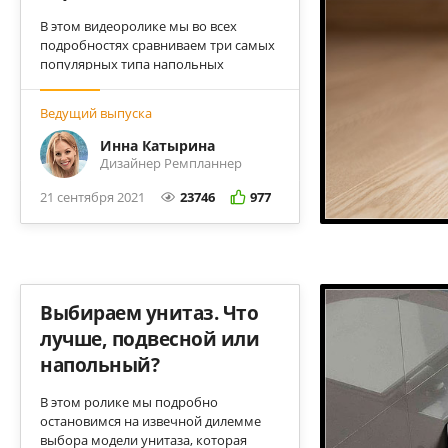
В этом видеоролике мы во всех
подробностях сравниваем три самых
популярных типа напольных
покрытий - традиционный ламинат,
завоевавший популярность кварц-
Ведущий выпуска
винил и паркетную доску. Делаем
правильный выбор вместе.
Инна Катырина
Дизайнер Ремпланнер
21 сентября 2021
23746
977
Выбираем унитаз. Что
лучше, подвесной или
напольный?
В этом ролике мы подробно
остановимся на извечной дилемме
выбора модели унитаза, которая