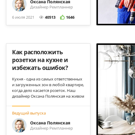
пожалеть о своем выборе.
Оксана Полянская
Дизайнер Ремпланнер
6 июля 2021
40513
1646
Как расположить
розетки на кухне и
избежать ошибок?
Кухня - одна из самых ответственных
и загруженных зон в любой квартире,
когда дело касается розеток. Наш
дизайнер Оксана Полянская на живом
примере учит правильно
располагать розетки и выводы
Ведущий выпуска
проводов на кухне.
Оксана Полянская
Дизайнер Ремпланнер