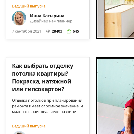
каждого из вариантов, попутно
Ведущий выпуска
развеивая мифы и заблуждения.
Инна Катырина
Дизайнер Ремпланнер
7 сентября 2021
28403
645
Как выбрать отделку
потолка квартиры?
Покраска, натяжной
или гипсокартон?
Отделка потолков при планировании
ремонта имеет огромное значение, и
мало кто знает реальную разницу
между самыми популярными ее
вариантами. Рассказываем, какой
Ведущий выпуска
потолок предпочесть, чтобы не