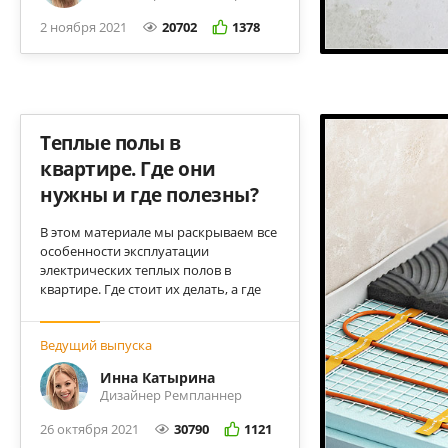
2 ноября 2021
20702
1378
Теплые полы в
квартире. Где они
нужны и где полезны?
В этом материале мы раскрываем все
особенности эксплуатации
электрических теплых полов в
квартире. Где стоит их делать, а где
они становятся бесполезной
игрушкой? И, конечно, разбираемся с
Ведущий выпуска
ценами на монтаж и эксплуатацию.
Инна Катырина
Дизайнер Ремпланнер
26 октября 2021
30790
1121