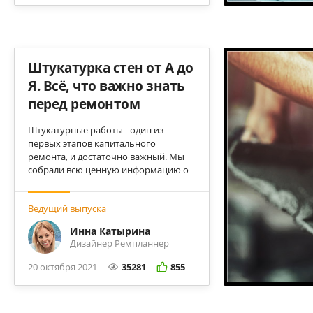
Штукатурка стен от А до
Я. Всё, что важно знать
перед ремонтом
Штукатурные работы - один из
первых этапов капитального
ремонта, и достаточно важный. Мы
собрали всю ценную информацию о
том, как избежать неприятных
ошибок и грамотно принять готовую
Ведущий выпуска
штукатурку у ваших строителей.
Инна Катырина
Дизайнер Ремпланнер
20 октября 2021
35281
855