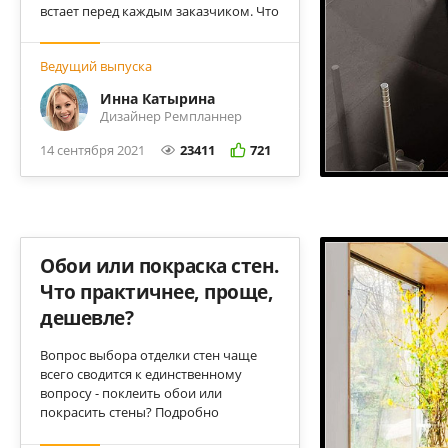
встает перед каждым заказчиком. Что
лучше, что надежней, что
практичней? Мы собрали все ответы
Ведущий выпуска
в одном видео.
Инна Катырина
Дизайнер Ремпланнер
14 сентября 2021
23411
721
Обои или покраска стен.
Что практичнее, проще,
дешевле?
Вопрос выбора отделки стен чаще
всего сводится к единственному
вопросу - поклеить обои или
покрасить стены? Подробно
рассматриваем плюсы и минусы