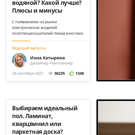
водяной? Какой лучше?
Плюсы и минусы
С появлением на рынке
электрических моделей
полотенцесушителей перед многими
встал вопрос, какой выбрать?
Рассказываем подробно о всех
Ведущий выпуска
плюсах и минусах водяных и
электрических вариантов.
Инна Катырина
Дизайнер Ремпланнер
28 сентября 2021
36235
1348
Выбираем идеальный
пол. Ламинат,
кварцвинил или
паркетная доска?