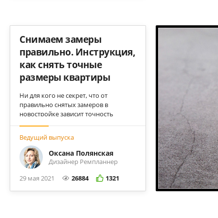
Снимаем замеры
правильно. Инструкция,
как снять точные
размеры квартиры
Ни для кого не секрет, что от
правильно снятых замеров в
новостройке зависит точность
будущего проекта. В этом видео мы
научим вас грамотно снимать
Ведущий выпуска
замеры в квартире своими руками.
Оксана Полянская
Дизайнер Ремпланнер
29 мая 2021
26884
1321