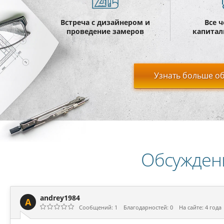
Встреча с дизайнером и
Все 
проведение замеров
капитал
Узнать больше об
Обсужден
andrey1984
A
Сообщений: 1
Благодарностей: 0
На сайте: 4 года