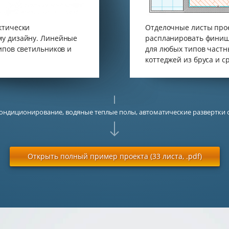
ктически
Отделочные листы прое
му дизайну. Линейные
распланировать финиш
ипов светильников и
для любых типов частн
коттеджей из бруса и ср
, кондиционирование, водяные теплые полы, автоматические развертки с
Открыть полный пример проекта (33 листа, .pdf)