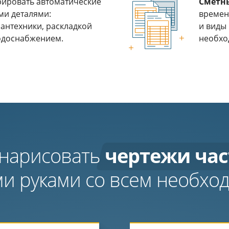
рировать автоматические
Сметн
ми деталями:
времен
антехники, раскладкой
и виды 
водоснабжением.
необхо
 нарисовать
чертежи час
и руками со всем необх