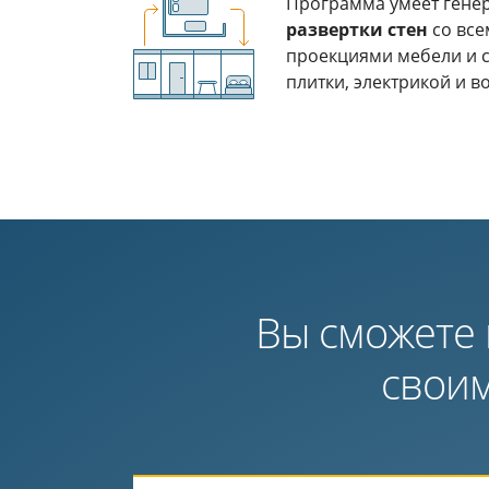
Программа умеет гене
развертки стен
со все
проекциями мебели и с
плитки, электрикой и 
Вы сможете
своим