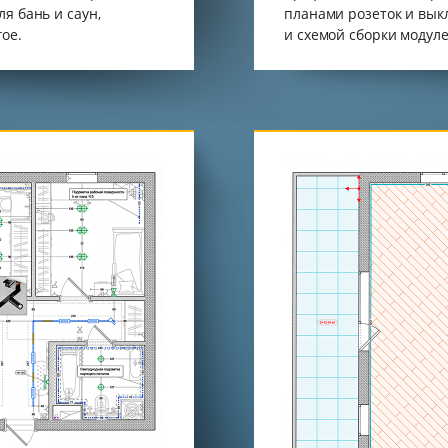
я бань и саун,
планами розеток и вык
ое.
и схемой сборки модул