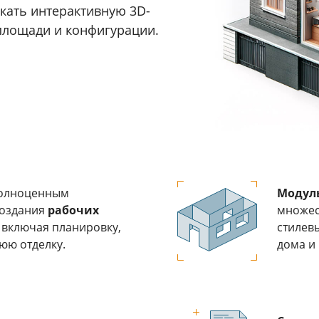
скать интерактивную 3D-
площади и конфигурации.
полноценным
Модул
создания
рабочих
множес
 включая планировку,
стилев
юю отделку.
дома и