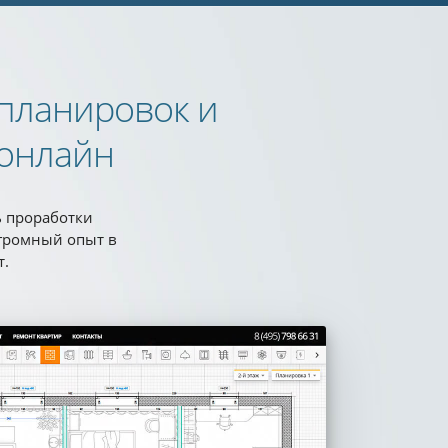
 планировок и
онлайн
ь проработки
громный опыт в
т.