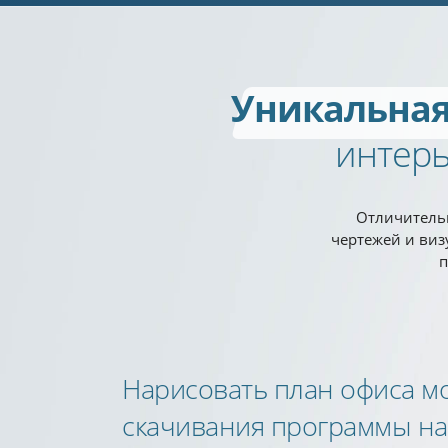
Уникальная
интер
Отличительн
чертежей и ви
п
Нарисовать план офиса м
скачивания программы н