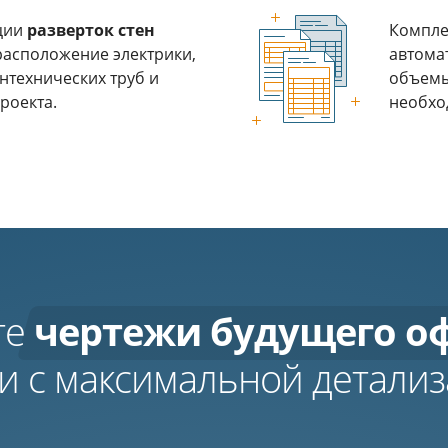
ции
разверток стен
Компл
расположение электрики,
автома
нтехнических труб и
объемы
роекта.
необхо
те
чертежи будущего о
и с максимальной детали