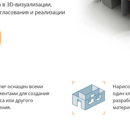
 в 3D-визуализации,
гласования и реализации
er оснащен всеми
Нарисо
ентами для создания
один к
а или другого
разраб
ения.
матери