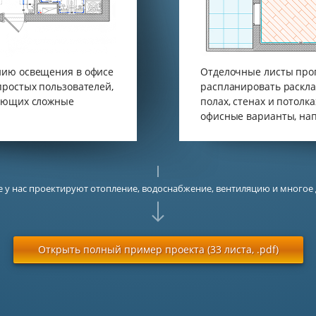
нию освещения в офисе
Отделочные листы про
простых пользователей,
распланировать раскл
сующих сложные
полах, стенах и потолк
офисные варианты, нап
еще у нас проектируют отопление, водоснабжение, вентиляцию и многое 
Открыть полный пример проекта (33 листа, .pdf)