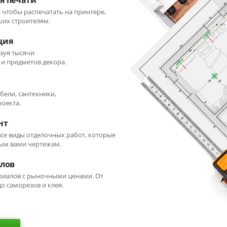
я печати
 чтобы распечатать на принтере,
ших строителям.
ция
зуя тысячи
 и предметов декора.
бели, сантехники,
оекта.
нт
се виды отделочных работ, которые
ым вами чертежам.
алов
риалов с рыночными ценами. От
о саморезов и клея.