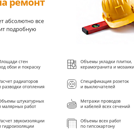
на ремонт
т абсолютно все
вит подробную
Площади стен
Объемы укладки плитки,
под обои и покраску
керамогранита и мозаик
Расчет радиаторов
Спецификация розеток
и разводки отопления
и выключателей
Объемы штукатурных
Метражи проводов
и малярных работ
и кабелей всех сечений
Расчет звукоизоляции
Объемы всех работ
и гидроизоляции
по гипсокартону