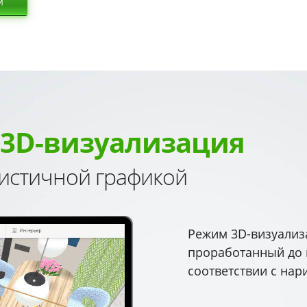
и
3D-визуализация
листичной графикой
Режим 3D-визуализ
проработанный до 
соответствии с на