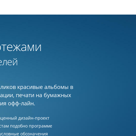
ртежами
елей
кликов красивые альбомы в
тации, печати на бумажных
ия офф-лайн.
оценный дизайн-проект
стам подобно программе
 условные обозначения