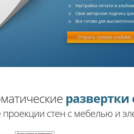
Настройка печати в альбо
Своя авторская подпись (р
Все готово для высокоточн
Открыть пример альбома .
оматические
развертки 
 проекции стен с мебелью и эл