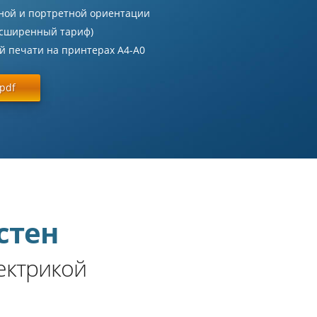
мной и портретной ориентации
асширенный тариф)
ой печати на принтерах А4-А0
pdf
стен
ектрикой