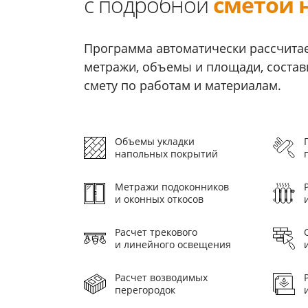
с подробной
сметой 
Программа автоматически рассчитае
метражи, объемы и площади, соста
смету по работам и материалам.
Объемы укладки
напольных покрытий
Метражи подоконников
и оконных откосов
Расчет трекового
и линейного освещения
Расчет возводимых
перегородок