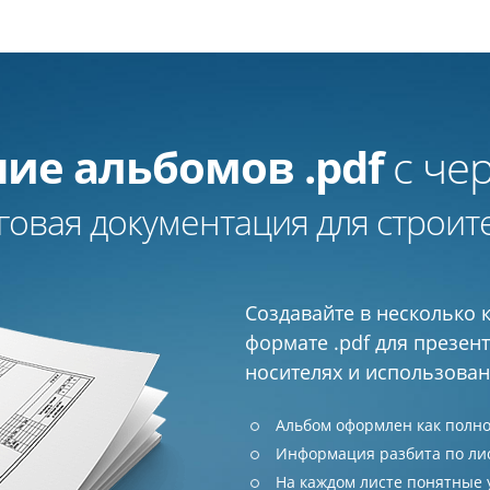
ие альбомов .pdf
с че
говая документация для строит
Создавайте в несколько 
формате .pdf для презен
носителях и использован
Альбом оформлен как полн
Информация разбита по ли
На каждом листе понятные