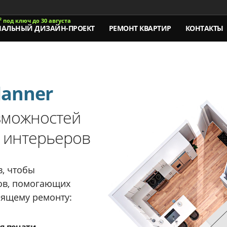
под ключ
до 30 августа
2
НАЛЬНЫЙ
ДИЗАЙН-ПРОЕКТ
РЕМОНТ КВАРТИР
КОНТАКТЫ
lanner
зможностей
а интерьеров
, чтобы
ов, помогающих
оящему ремонту: