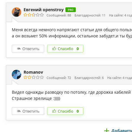
Евгений openstroy
PRO
Сообщений: 88
Благодарностей: 11
На сайте: 4 го
Меня всегда немного напрягают статьи для общего польз
а он возьмет 50% информации, остальное забудет,и ты бу
Ответить
Спасибо
0
Romanov
Сообщений: 72
Благодарностей: 6
На сайте: 4 год
Видел однажды разводку по потолку, где дорожка кабелей
Страшное зрелище :)))))
Ответить
Спасибо
0
Добавить